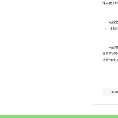
抹布擦干
电器之类
3、冷柜
商家在冷
面很容易
放置的时分
Pre