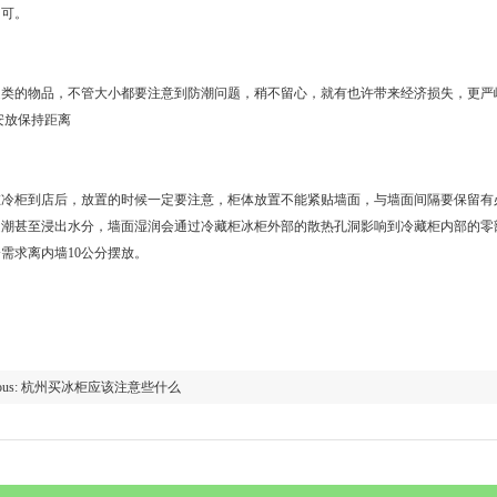
即可。
的物品，不管大小都要注意到防潮问题，稍不留心，就有也许带来经济损失，更严
安放保持距离
柜到店后，放置的时候一定要注意，柜体放置不能紧贴墙面，与墙面间隔要保留有必
受潮甚至浸出水分，墙面湿润会通过冷藏柜冰柜外部的散热孔洞影响到冷藏柜内部的零
需求离内墙10公分摆放。
vious: 杭州买冰柜应该注意些什么