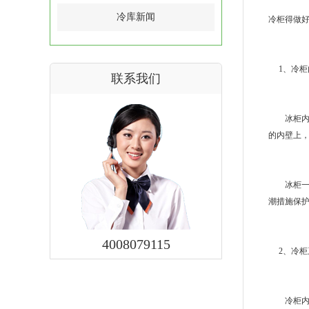
冷库新闻
冷柜
得做
1、冷柜
联系我们
冰柜内壁
的内壁上
冰柜一旦
潮措施保
4008079115
2、冷柜
冷柜内部