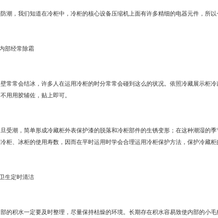
好防潮，我们知道在冷柜中，冷柜的核心设备压缩机上面有许多精细的电器元件，所以
内部经常除霜
常常会结冰，许多人在运用冷柜的时分常常会碰到这么的状况。依照冷藏展示柜冷藏
，不用用胶辅佐，贴上即可。
受潮，简单形成冷藏柜外表保护漆的脱落和冷柜部件的生锈变形；在这种潮湿的季节
护冷柜、冰柜的使用寿数，因而在平时运用时学会合理运用冷柜保护方法，保护冷藏柜
卫生定时清洁
的积水一定要及时整理，尽量保持枯燥的环境。长期存在积水容易致使内部的小毛病