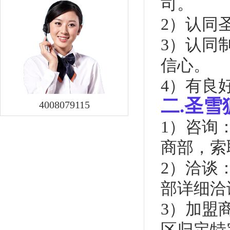
司。
2）认同
3）认同
信心。
4）有良
二.圣
4008079115
1）咨询
商部，索
2）洽谈
部详细洽
3）加盟
区归定特