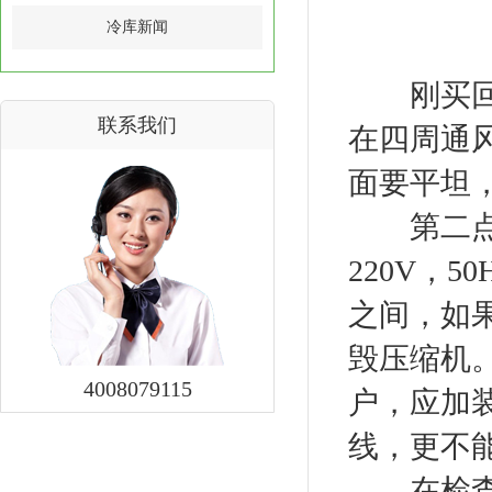
冷库新闻
刚买
联系我们
在四周通
面要平坦
第二点就
220V，
之间，如
毁压缩机
4008079115
户，应加
线，更不
在检查无