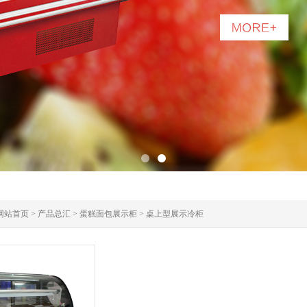
1
2
网站首页
>
产品总汇
>
蛋糕面包展示柜
>
桌上型展示冷柜