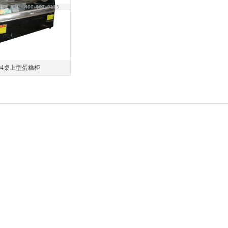
04桌上型蛋糕柜